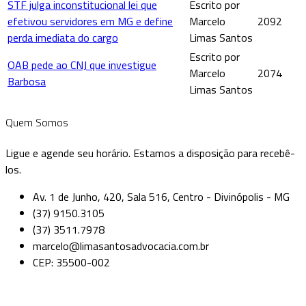
STF julga inconstitucional lei que
Escrito por
efetivou servidores em MG e define
Marcelo
2092
perda imediata do cargo
Limas Santos
Escrito por
OAB pede ao CNJ que investigue
Marcelo
2074
Barbosa
Limas Santos
Quem Somos
Ligue e agende seu horário. Estamos a disposição para recebê-
los.
Av. 1 de Junho, 420, Sala 516, Centro - Divinópolis - MG
(37) 9150.3105
(37) 3511.7978
marcelo@limasantosadvocacia.com.br
CEP: 35500-002